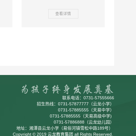
查看详情
联系电话：
0731-57555666
招生热线：
0731-57877777
（云龙小学）
0731-57885555
（天易中学）
0731-57885555
（天易高级中学)
0731-57886888
（云龙幼儿园）
地址：湘潭县云龙小学（易俗河镇雪松中路189号）
Copyright © 2019 云龙教育集团 all Rights Reserved.