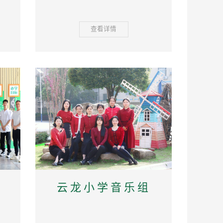
查看详情
云龙小学音乐组