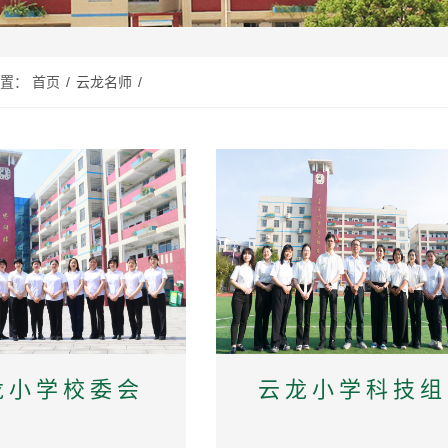
位置：
首页
/
云龙名师
/
龙小学校委会
云龙小学科技组