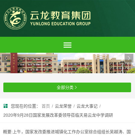


全部分类

您现在的位置：
首页
/
云龙荣誉
/
云龙大事记
/
2020年9月28日国家发展改革委领导莅临天易云龙中学调研
概要:
上午，国家发改委推进城镇化工作办公室综合组组长吴越涛、国