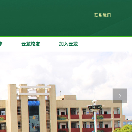
联系我们
作
云龙校友
加入云龙
