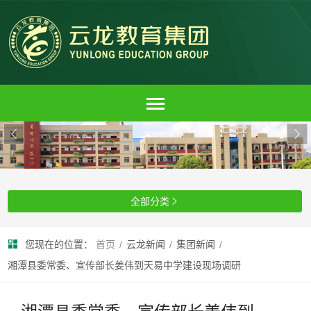


全部分类

您现在的位置：
首页
/
云龙新闻
/
集团新闻
/
湘潭县委常委、宣传部长姜伟到天易中学建设现场调研